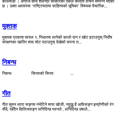
काठमाडौं । अग्रज कवि शैलेन्द्र साकारको एकल कविता वाचन सम्पन्न भएको
छ । उक्त अवसरमा ‘राष्ट्रियतामा साहित्यको भूमिका’ विषयक वैचारिक...
मुक्तक
मुक्तक प्रकाश घायल १. निधारमा लागेको कालो दाग र खोट हटाउनुस् निर्दोष
संरक्षणका खातिर शव्द चोट पठाउनुस् देखेको सपना त...
निबन्ध
निबन्ध चिन्ताको चिन्ता ...
गीत
गीत सुमन थापा सङ्गम नभेटिने माया खोजी, नदुख्नु है आफैसङ्ग इन्द्रेणीको रंग
सँधै, रहँदैन क्षितिजसङ्ग लगिदिन्छ पवनले , लगिदिन्छ उषाले...