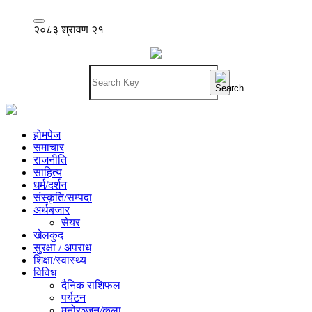
२०८३ श्रावण २१
होमपेज
समाचार
राजनीति
साहित्य
धर्म/दर्शन
संस्कृति/सम्पदा
अर्थबजार
सेयर
खेलकुद
सुरक्षा / अपराध
शिक्षा/स्वास्थ्य
विविध
दैनिक राशिफल
पर्यटन
मनोरञ्जन/कला