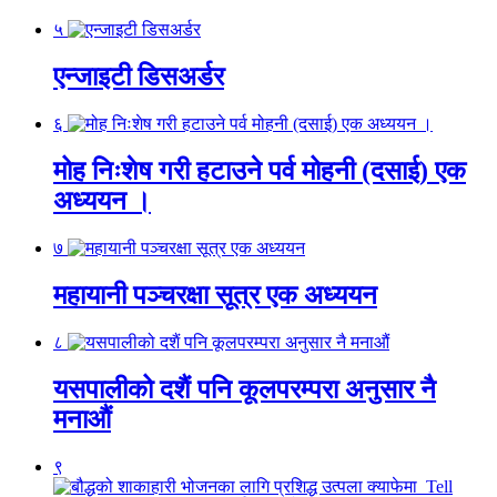
५
एन्जाइटी डिसअर्डर
६
मोह निःशेष गरी हटाउने पर्व मोहनी (दसाई) एक
अध्ययन ।
७
महायानी पञ्चरक्षा सूत्र एक अध्ययन
८
यसपालीको दशैं पनि कूलपरम्परा अनुसार नै
मनाऔं
९