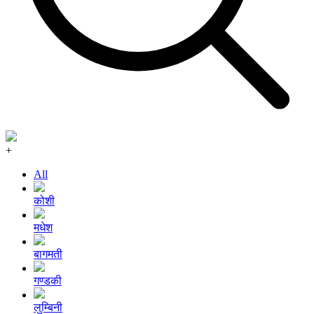
+
All
कोशी
मधेश
बागमती
गण्डकी
लुम्बिनी