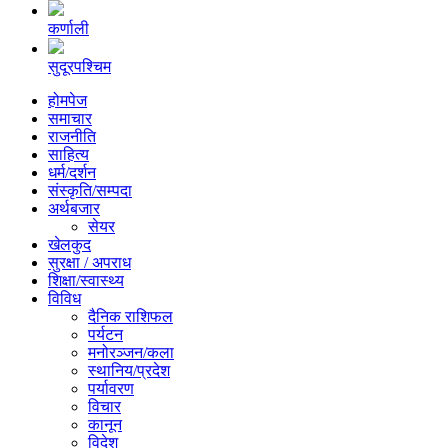
कर्णाली
सुदूरपश्चिम
होमपेज
समाचार
राजनीति
साहित्य
धर्म/दर्शन
संस्कृति/सम्पदा
अर्थबजार
सेयर
खेलकुद
सुरक्षा / अपराध
शिक्षा/स्वास्थ्य
विविध
दैनिक राशिफल
पर्यटन
मनोरञ्जन/कला
स्थानिय/प्रदेश
पर्यावरण
विचार
कानून
विदेश