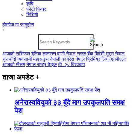
कृषि
फोटो फिचर
भिडियो
होमपेज
मा जानुहोस
+
आजको राशिफल
दैनिक ज्ञानरत्न वाणी
नेपाल राष्ट्र बैंक
विदेशी मुद्रा
नेपाल
सुनचाँदी व्यवसायी महासङ्घ
नेपाली कांग्रेस
नेपाल प्रिमियर लिग (एनपीएल)
आजको मौसम
नेपाल राष्ट्र बैङ्क
टी–२० विश्वकप
ताजा अपडेट
+
अनेरास्ववियुको ३३ बुँदे माग उपकुलपति समक्ष
पेश