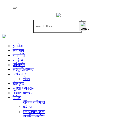
होमपेज
समाचार
राजनीति
साहित्य
धर्म/दर्शन
संस्कृति/सम्पदा
अर्थबजार
सेयर
खेलकुद
सुरक्षा / अपराध
शिक्षा/स्वास्थ्य
विविध
दैनिक राशिफल
पर्यटन
मनोरञ्जन/कला
स्थानिय/प्रदेश