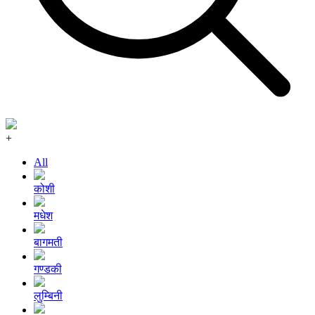
+
All
कोशी
मधेश
बागमती
गण्डकी
लुम्बिनी