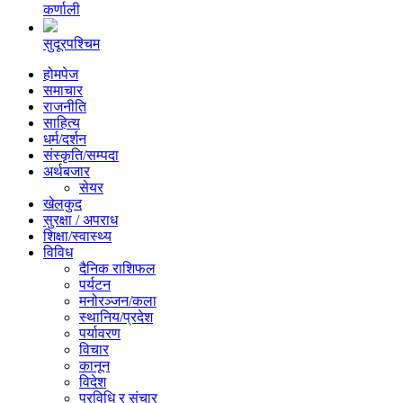
कर्णाली
सुदूरपश्चिम
होमपेज
समाचार
राजनीति
साहित्य
धर्म/दर्शन
संस्कृति/सम्पदा
अर्थबजार
सेयर
खेलकुद
सुरक्षा / अपराध
शिक्षा/स्वास्थ्य
विविध
दैनिक राशिफल
पर्यटन
मनोरञ्जन/कला
स्थानिय/प्रदेश
पर्यावरण
विचार
कानून
विदेश
प्रविधि र संचार