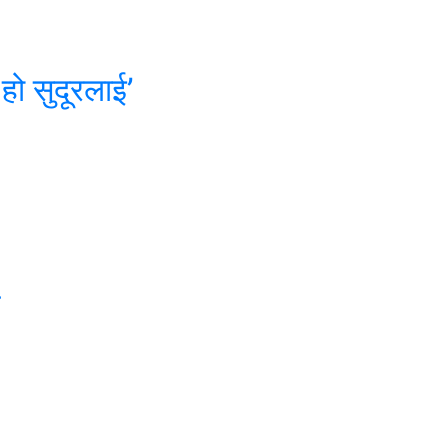
हो सुदूरलाई’
ड