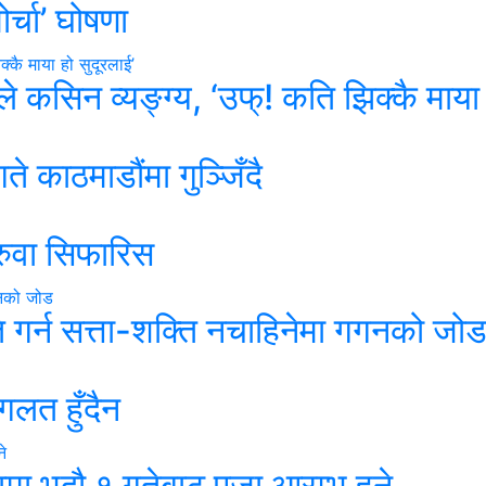
र्चा’ घोषणा
ाले कसिन व्यङ्ग्य, ‘उफ्! कति झिक्कै माया 
 काठमाडौंमा गुञ्जिँदै
ुवा सिफारिस
गर्न सत्ता-शक्ति नचाहिनेमा गगनको जो
गलत हुँदैन
ामा भदौ १ गतेबाट पूजा आरम्भ हुने