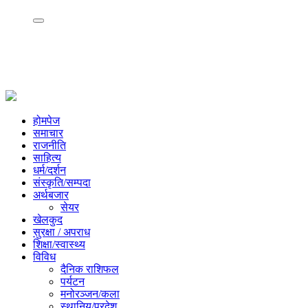
होमपेज
समाचार
राजनीति
साहित्य
धर्म/दर्शन
संस्कृति/सम्पदा
अर्थबजार
सेयर
खेलकुद
सुरक्षा / अपराध
शिक्षा/स्वास्थ्य
विविध
दैनिक राशिफल
पर्यटन
मनोरञ्जन/कला
स्थानिय/प्रदेश