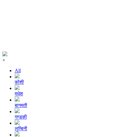
+
All
कोशी
मधेश
बागमती
गण्डकी
लुम्बिनी