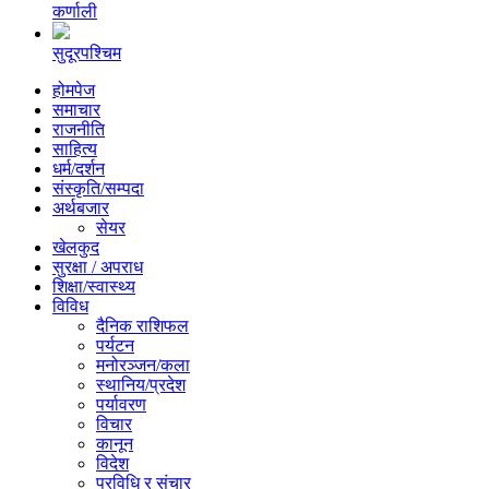
कर्णाली
सुदूरपश्चिम
होमपेज
समाचार
राजनीति
साहित्य
धर्म/दर्शन
संस्कृति/सम्पदा
अर्थबजार
सेयर
खेलकुद
सुरक्षा / अपराध
शिक्षा/स्वास्थ्य
विविध
दैनिक राशिफल
पर्यटन
मनोरञ्जन/कला
स्थानिय/प्रदेश
पर्यावरण
विचार
कानून
विदेश
प्रविधि र संचार