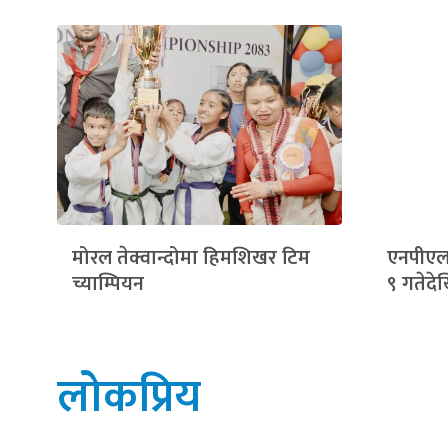
मोरल तेक्वान्दोमा हिमशिखर टिम
एनपीएलक
च्याम्पियन
९ गतेदेख
लोकप्रिय