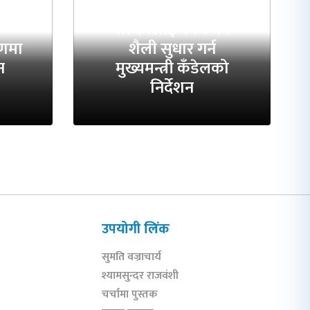
कर्णालीका मन्त्री र
सचिवलाई काम गर्ने
पणमा
शैली सुधार गर्न
न
मुख्यमन्त्री कँडेलको
निर्देशन
उपयोगी लिंक
सुमति वज्राचार्य
श्यामसुन्दर राजवंशी
चर्चामा पुस्तक