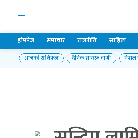
होमपेज
समाचार
राजनीति
साहित्य
आजको राशिफल
दैनिक ज्ञानरत्न वाणी
नेपाल रा
सन्दिप लामि