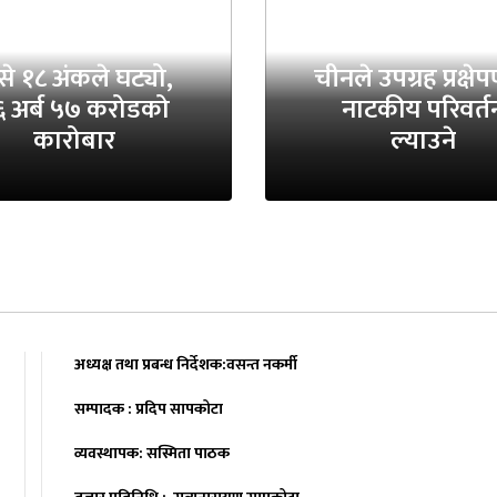
प्से १८ अंकले घट्यो,
चीनले उपग्रह प्रक्षे
६ अर्ब ५७ करोडको
नाटकीय परिवर्त
कारोबार
ल्याउने
अध्यक्ष तथा प्रबन्ध निर्देशक:वसन्त नकर्मी
सम्पादक : प्रदिप सापकोटा
व्यवस्थापक: सस्मिता पाठक