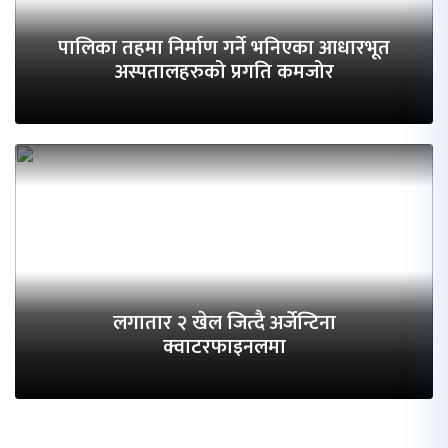
पालिका तहमा निर्माण गर्ने भनिएका आधारभूत
अस्पतालहरुको प्रगति कमजोर
लगातार २ खेल जित्दै अर्जेन्टिना
क्वाटरफाइनलमा