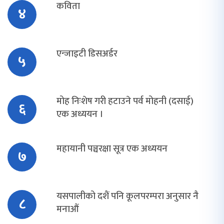
कविता
४
एन्जाइटी डिसअर्डर
५
मोह निःशेष गरी हटाउने पर्व मोहनी (दसाई)
६
एक अध्ययन ।
महायानी पञ्चरक्षा सूत्र एक अध्ययन
७
यसपालीको दशैं पनि कूलपरम्परा अनुसार नै
८
मनाऔं