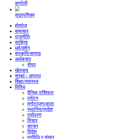
कर्णाली
सुदूरपश्चिम
होमपेज
समाचार
राजनीति
साहित्य
धर्म/दर्शन
संस्कृति/सम्पदा
अर्थबजार
सेयर
खेलकुद
सुरक्षा / अपराध
शिक्षा/स्वास्थ्य
विविध
दैनिक राशिफल
पर्यटन
मनोरञ्जन/कला
स्थानिय/प्रदेश
पर्यावरण
विचार
कानून
विदेश
प्रविधि र संचार