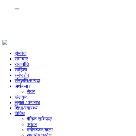
होमपेज
समाचार
राजनीति
साहित्य
धर्म/दर्शन
संस्कृति/सम्पदा
अर्थबजार
सेयर
खेलकुद
सुरक्षा / अपराध
शिक्षा/स्वास्थ्य
विविध
दैनिक राशिफल
पर्यटन
मनोरञ्जन/कला
स्थानिय/प्रदेश