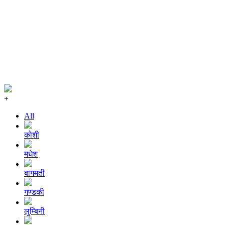
+
All
कोशी
मधेश
बागमती
गण्डकी
लुम्बिनी