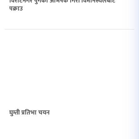
विराटनगर पुगेका अभिषेक गिरी विमानस्थलबाटै
पक्राउ
घुम्ती प्रतिभा चयन