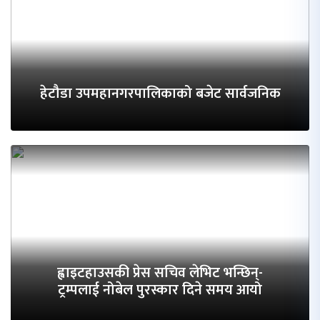
हेटौडा उपमहानगरपालिकाको बजेट सार्वजनिक
ह्वाइटहाउसकी प्रेस सचिव लेभिट भन्छिन्-
ट्रम्पलाई नोबेल पुरस्कार दिने समय आयो