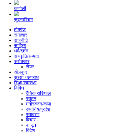
कर्णाली
सुदूरपश्चिम
होमपेज
समाचार
राजनीति
साहित्य
धर्म/दर्शन
संस्कृति/सम्पदा
अर्थबजार
सेयर
खेलकुद
सुरक्षा / अपराध
शिक्षा/स्वास्थ्य
विविध
दैनिक राशिफल
पर्यटन
मनोरञ्जन/कला
स्थानिय/प्रदेश
पर्यावरण
विचार
कानून
विदेश