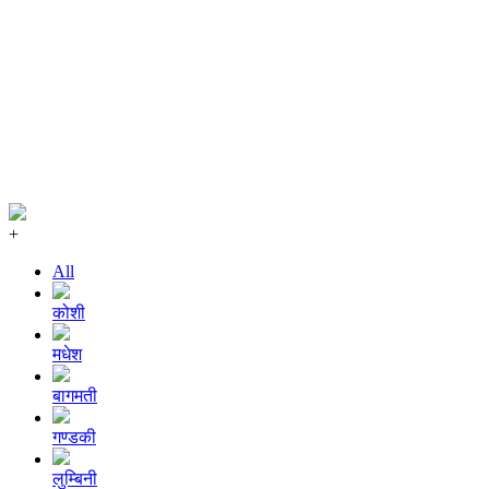
+
All
कोशी
मधेश
बागमती
गण्डकी
लुम्बिनी