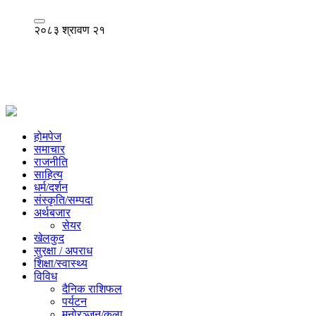
२०८३ श्रावण २१
होमपेज
समाचार
राजनीति
साहित्य
धर्म/दर्शन
संस्कृति/सम्पदा
अर्थबजार
सेयर
खेलकुद
सुरक्षा / अपराध
शिक्षा/स्वास्थ्य
विविध
दैनिक राशिफल
पर्यटन
मनोरञ्जन/कला