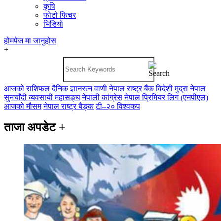
कृषि
फोटो फिचर
भिडियो
होमपेज
मा जानुहोस
+
आजको राशिफल
दैनिक ज्ञानरत्न वाणी
नेपाल राष्ट्र बैंक
विदेशी मुद्रा
नेपाल
सुनचाँदी व्यवसायी महासङ्घ
नेपाली कांग्रेस
नेपाल प्रिमियर लिग (एनपीएल)
आजको मौसम
नेपाल राष्ट्र बैङ्क
टी–२० विश्वकप
ताजा अपडेट
+