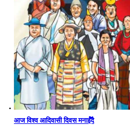
आज विश्व आदिवासी दिवस मनाईँदै