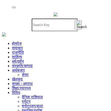
होमपेज
समाचार
राजनीति
साहित्य
धर्म/दर्शन
संस्कृति/सम्पदा
अर्थबजार
सेयर
खेलकुद
सुरक्षा / अपराध
शिक्षा/स्वास्थ्य
विविध
दैनिक राशिफल
पर्यटन
मनोरञ्जन/कला
स्थानिय/प्रदेश