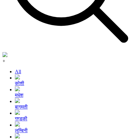
+
All
कोशी
मधेश
बागमती
गण्डकी
लुम्बिनी