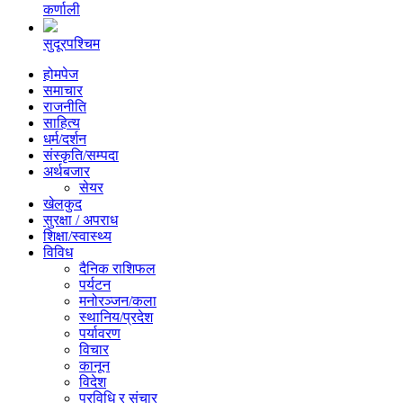
कर्णाली
सुदूरपश्चिम
होमपेज
समाचार
राजनीति
साहित्य
धर्म/दर्शन
संस्कृति/सम्पदा
अर्थबजार
सेयर
खेलकुद
सुरक्षा / अपराध
शिक्षा/स्वास्थ्य
विविध
दैनिक राशिफल
पर्यटन
मनोरञ्जन/कला
स्थानिय/प्रदेश
पर्यावरण
विचार
कानून
विदेश
प्रविधि र संचार