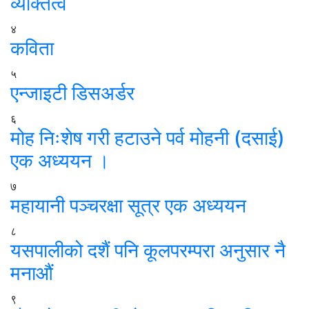
व्यक्तित्व
४
कविता
५
एन्जाइटी डिसअर्डर
६
मोह निःशेष गरी हटाउने पर्व मोहनी (दसाई)
एक अध्ययन ।
७
महायानी पञ्चरक्षा सूत्र एक अध्ययन
८
यसपालीको दशैं पनि कूलपरम्परा अनुसार नै
मनाऔं
९