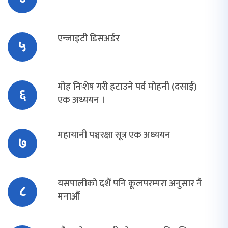
एन्जाइटी डिसअर्डर
५
मोह निःशेष गरी हटाउने पर्व मोहनी (दसाई)
६
एक अध्ययन ।
महायानी पञ्चरक्षा सूत्र एक अध्ययन
७
यसपालीको दशैं पनि कूलपरम्परा अनुसार नै
८
मनाऔं