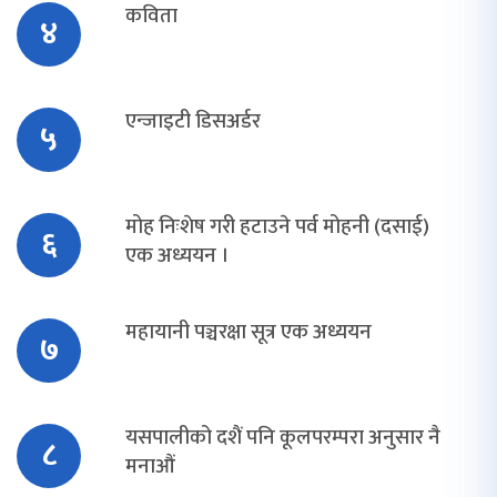
कविता
४
एन्जाइटी डिसअर्डर
५
मोह निःशेष गरी हटाउने पर्व मोहनी (दसाई)
६
एक अध्ययन ।
महायानी पञ्चरक्षा सूत्र एक अध्ययन
७
यसपालीको दशैं पनि कूलपरम्परा अनुसार नै
८
मनाऔं