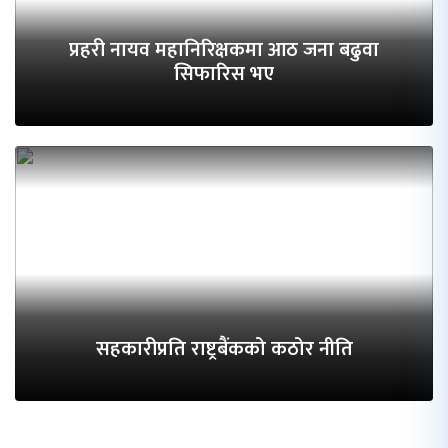
प्रहरी नायव महानिरिक्षकमा आठ जना बढुवा
सिफारिस भए
सहकारीप्रति राष्ट्रबैंकको कठोर नीति