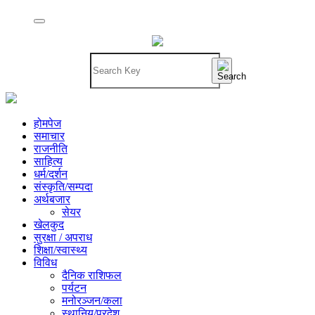
होमपेज
समाचार
राजनीति
साहित्य
धर्म/दर्शन
संस्कृति/सम्पदा
अर्थबजार
सेयर
खेलकुद
सुरक्षा / अपराध
शिक्षा/स्वास्थ्य
विविध
दैनिक राशिफल
पर्यटन
मनोरञ्जन/कला
स्थानिय/प्रदेश