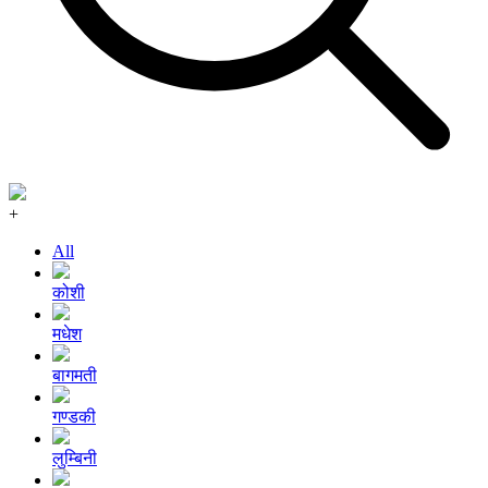
+
All
कोशी
मधेश
बागमती
गण्डकी
लुम्बिनी