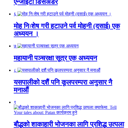
एन्जाइटी डिसअर्डर
६
मोह निःशेष गरी हटाउने पर्व मोहनी (दसाई) एक
अध्ययन ।
७
महायानी पञ्चरक्षा सूत्र एक अध्ययन
८
यसपालीको दशैं पनि कूलपरम्परा अनुसार नै
मनाऔं
९
बौद्धको शाकाहारी भोजनका लागि प्रशिद्ध उत्पला