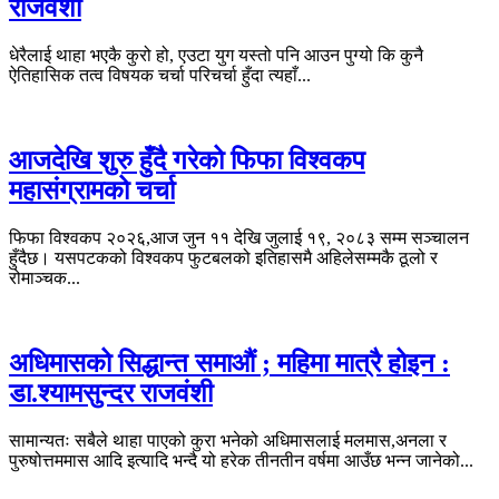
राजवंशी
धेरैलाई थाहा भएकै कुरो हो, एउटा युग यस्तो पनि आउन पुग्यो कि कुनै
ऐतिहासिक तत्व विषयक चर्चा परिचर्चा हुँदा त्यहाँ...
आजदेखि शुरु हुँदै गरेको फिफा विश्वकप
महासंग्रामको चर्चा
फिफा विश्वकप २०२६,आज जुन ११ देखि जुलाई १९, २०८३ सम्म सञ्चालन
हुँदैछ। यसपटकको विश्वकप फुटबलको इतिहासमै अहिलेसम्मकै ठूलो र
रोमाञ्चक...
अधिमासको सिद्धान्त समाऔं ; महिमा मात्रै होइन :
डा.श्यामसुन्दर राजवंशी
सामान्यतः सबैले थाहा पाएको कुरा भनेको अधिमासलाई मलमास,अनला र
पुरुषोत्तममास आदि इत्यादि भन्दै यो हरेक तीनतीन वर्षमा आउँछ भन्न जानेको...