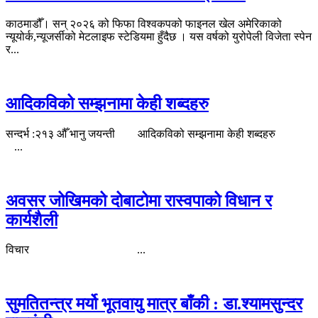
काठमाडौँ। सन् २०२६ को फिफा विश्वकपको फाइनल खेल अमेरिकाको
न्यूयोर्क,न्यूजर्सीको मेटलाइफ स्टेडियमा हुँदैछ । यस वर्षको युरोपेली विजेता स्पेन
र...
आदिकविको स​म्झ​नामा केही श​ब्द​ह​रु
सन्दर्भ :२१३ औँ भानु जयन्ती आदिकविको स​म्झ​नामा केही श​ब्द​ह​रु
...
अवसर जोखिमको दोबाटोमा रास्वपाको विधान र
कार्यशैली
विचार ...
सुमतितन्त्र मर्यो भूतवायु मात्र बाँकी : डा.श्यामसुन्दर