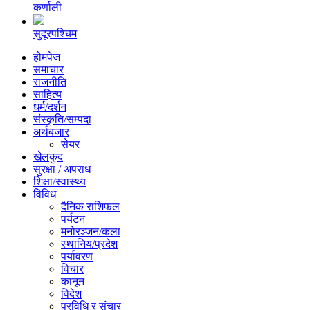
कर्णाली
सुदूरपश्चिम
होमपेज
समाचार
राजनीति
साहित्य
धर्म/दर्शन
संस्कृति/सम्पदा
अर्थबजार
सेयर
खेलकुद
सुरक्षा / अपराध
शिक्षा/स्वास्थ्य
विविध
दैनिक राशिफल
पर्यटन
मनोरञ्जन/कला
स्थानिय/प्रदेश
पर्यावरण
विचार
कानून
विदेश
प्रविधि र संचार